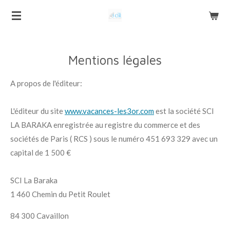
Passer
au
contenu
principal
Mentions légales
A propos de l'éditeur:
L'éditeur du site
www.vacances-les3or.com
est la société SCI
LA BARAKA enregistrée au registre du commerce et des
sociétés de Paris ( RCS ) sous le numéro 451 693 329 avec un
capital de 1 500 €
SCI La Baraka
1 460 Chemin du Petit Roulet
84 300 Cavaillon