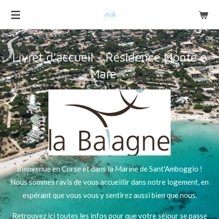
Passer
au
contenu
principal
Livret d'accueil - Résidence Monte e
Mare -
Bienvenue en Corse et dans la Marine de Sant'Amboggio !
Nous sommes ravis de vous accueillir dans notre logement, en
espérant que vous vous y sentirez aussi bien que nous.
Retrouvez ici toutes les infos pour que votre séjour se passe