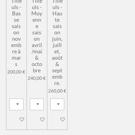
Tille
Tille
Tille
uls -
uls -
uls -
Bas
Moy
Hau
se
enn
te
sais
e
sais
on
sais
on
nov
on
juin,
emb
avril
juill
re à
/mai
et,
mar
&
août
s
octo
&
bre
sept
200,00 €
emb
240,00 €
re.
260,00 €
Voir les détails
Ajouter au panier
Voir les détails