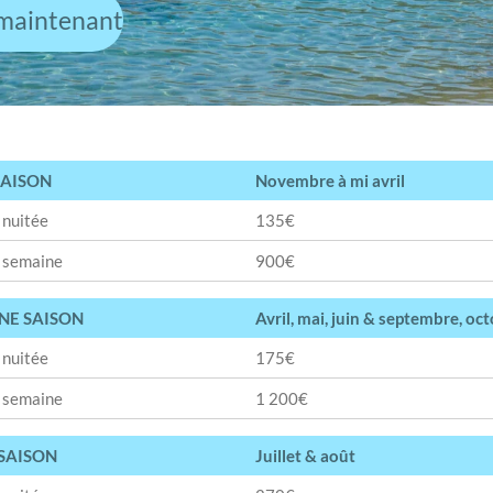
 maintenant
SAISON
Novembre à mi avril
a nuitée
135€
a semaine
900€
E SAISON
Avril, mai, juin & septembre, oc
a nuitée
175€
a semaine
1 200€
SAISON
Juillet & août